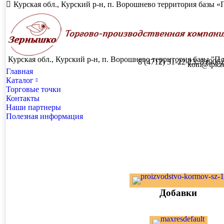
Курская обл., Курский р-н, п. Ворошнево территория базы 
Курская обл., Курский р-н, п. Ворошнево территория базы "
8 (4712) 31-22-23, 8 (906
kom@tpkzer
Главная
Каталог
Торговые точки
Контакты
Наши партнеры
Полезная информация
Добавки